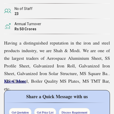
विशेष संरचनात्मक उपयोग के लिए, हमारे उत्पादों का चयन इसलिए
किया जाता है ताकि उत्कृष्ट प्रदर्शन, मजबूती और सटीक
No of Staff
23
आवश्यकताएं मिल सकें।
Annual Turnover
Rs 50 Crores
हम आपकी परियोजनाओं की आवश्यकताओं के संबंध में आवश्यक
सामग्री को दक्षता में और बजट के भीतर प्राप्त करने में आपकी मदद
Having a distinguished reputation in the iron and steel
करना पसंद करेंगे।
products industry, we are Shah & Modi. We are one of
the largest traders of Aerospace Aluminium Sheet, SS
वे उद्योग जिन्हें हम पूरा करते हैं
Profile Sheet, Galvanized Iron Roll, Galvanized Iron
Sheet, Galvanized Iron Solar Structure, MS Square Bar,
MS Channel, Boiler Quality MS Plates, MS TMT Bar,
Know More
etc.
Share a Quick Message with us
Our Mission
Get Quotation
Get Price List
Discuss Requirement