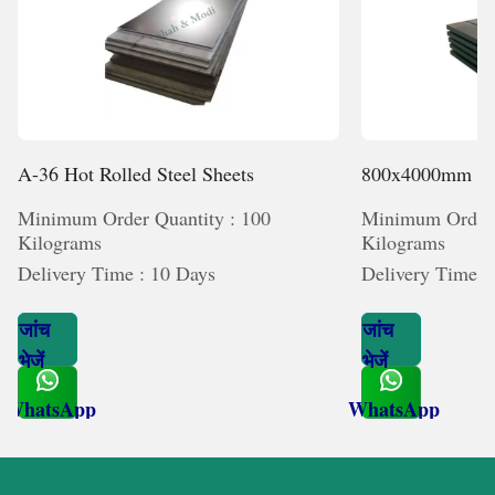
A-36 Hot Rolled Steel Sheets
800x4000mm HR
Minimum Order Quantity : 100
Minimum Order 
Kilograms
Kilograms
Delivery Time : 10 Days
Delivery Time :
जांच
जांच
भेजें
भेजें
WhatsApp
WhatsApp
Get Latest Price
Get Latest Price