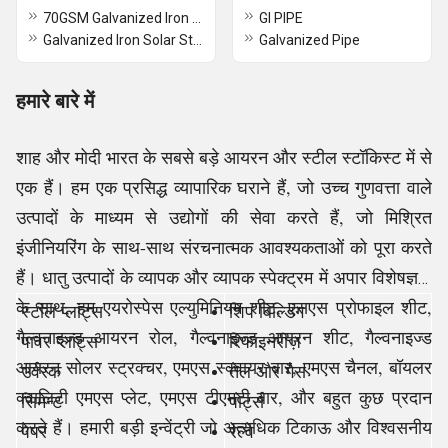
70GSM Galvanized Iron Structure
GI PIPE
Galvanized Iron Solar Structure
Galvanized Pipe
हमारे बारे में
शाह और मोदी भारत के सबसे बड़े आयरन और स्टील स्टॉकिस्ट में से
एक हैं। हम एक प्रसिद्ध व्यापारिक घराने हैं, जो उच्च गुणवत्ता वाले
उत्पादों के माध्यम से उद्योगों की सेवा करते हैं, जो मिश्रित
इंजीनियरिंग के साथ-साथ संरचनात्मक आवश्यकताओं को पूरा करते
हैं। धातु उत्पादों के व्यापक और व्यापक स्पेक्ट्रम में अपार विशेषज्ञता
के साथ, हम एयरोस्पेस एल्युमिनियम शीट, एसएस प्रोफाइल शीट,
स्टील प्लांट्स
शिप बिल्डिंग
गैल्वनाइज्ड आयरन रोल, गैल्वनाइज्ड आयरन शीट, गैल्वनाइज्ड
पावर प्लांट्स
रिफाइनरीज़
आयरन सोलर स्ट्रक्चर, एमएस स्क्वायर बार, एमएस चैनल, बॉयलर
उर्वरक
तेल और गैस
क्वालिटी एमएस प्लेट, एमएस टीएमटी बार, और बहुत कुछ प्रदान
सिमेन्ट
पोर्ट्स
करते हैं। हमारी बड़ी इन्वेंट्री जो अत्यधिक टिकाऊ और विश्वसनीय
पेपर
रेल्वे